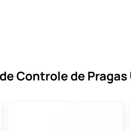
 de Controle de Pragas