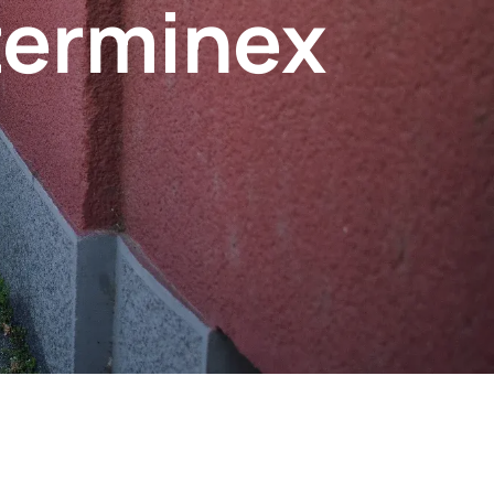
terminex