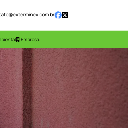
tato@exterminex.com.br
mbiental
Empresa
.