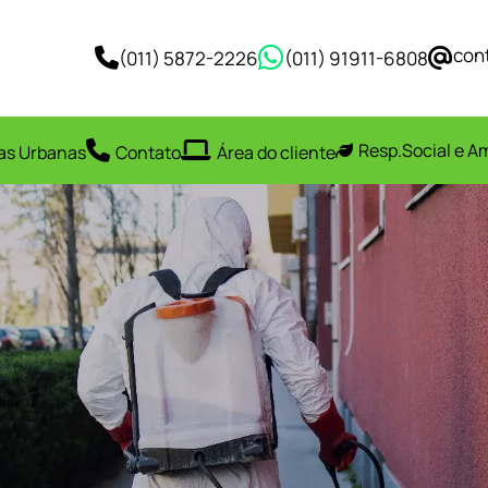
con
(011) 5872-2226
(011) 91911-6808
Resp.Social e A
as Urbanas
Contato
Área do cliente