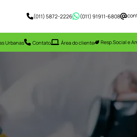
con
(011) 5872-2226
(011) 91911-6808
Resp.Social e A
as Urbanas
Contato
Área do cliente