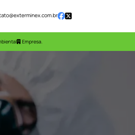
tato@exterminex.com.br
mbiental
Empresa
.