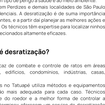
tipo de perigo à saúde e ao meio ambiente.
m Perdizes e demais localidades de São Paul
denciais. A desratização é de suma importânci
antes, e a partir daí planejar as melhores ações 
Os técnicos têm expertise para localizar ninho
recionados altamente eficazes.
é desratização?
az de combate e controle de ratos em área
 edifícios, condomínios, indústrias, casas
os no Tatuapé utiliza métodos e equipamento
ção mais adequada para cada caso. Técnico
ie do roedor e a melhor forma de controlar 
Exterminex oferecem um serviço de desratizaçã