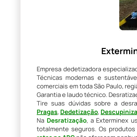
Extermin
Empresa dedetizadora especializ
Técnicas modernas e sustentávei
comerciais em toda São Paulo, regiã
Garantia e laudo técnico. Desratiz
Tire suas dúvidas sobre a desr
Pragas
,
Dedetização
,
Descupiniz
Na
Desratização
, a Exterminex u
totalmente seguros. Os produtos