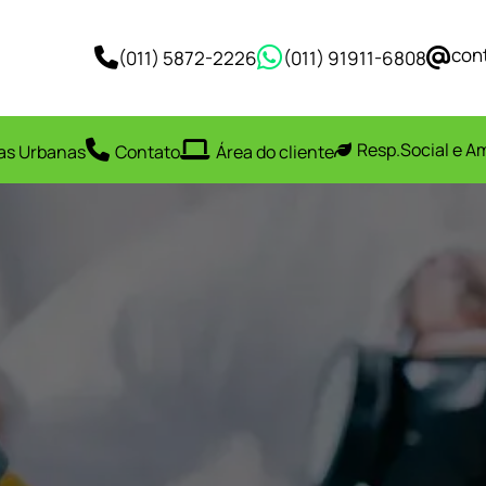
con
(011) 5872-2226
(011) 91911-6808
Resp.Social e A
as Urbanas
Contato
Área do cliente