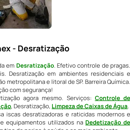
ex - Desratização
ada em
Desratização
. Efetivo controle de pragas
s. Desratização em ambientes residenciais 
o metropolitana e litoral de SP. Barreira Química
ação com segurança!
atização agora mesmo. Serviços:
Controle d
ação
, Desratização,
Limpeza de Caixas de Água
.
sa iscas desratizadoras e raticidas modernos 
 e equipamentos utilizados na
Dedetização d