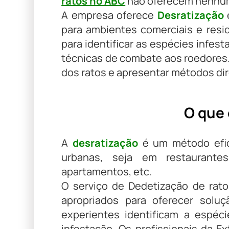
ratos no ABC
não oferecem nenhum 
A empresa oferece
Desratização
e
para ambientes comerciais e resi
para identificar as espécies infest
técnicas de combate aos roedores. 
dos ratos e apresentar métodos di
O que 
A
desratização
é um método efic
urbanas, seja em restaurantes,
apartamentos, etc.
O serviço de Dedetização de rat
apropriados para oferecer solu
experientes identificam a espéc
infestação. Os profissionais da 