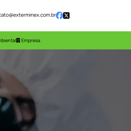
tato@exterminex.com.br
mbiental
Empresa
.