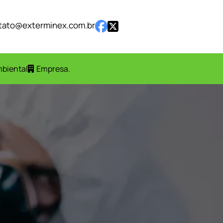
tato@exterminex.com.br
mbiental
Empresa
.