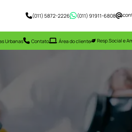
con
(011) 5872-2226
(011) 91911-6808
Resp.Social e A
as Urbanas
Contato
Área do cliente