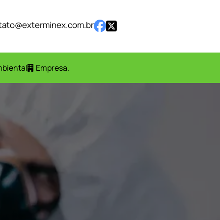
tato@exterminex.com.br
mbiental
Empresa
.