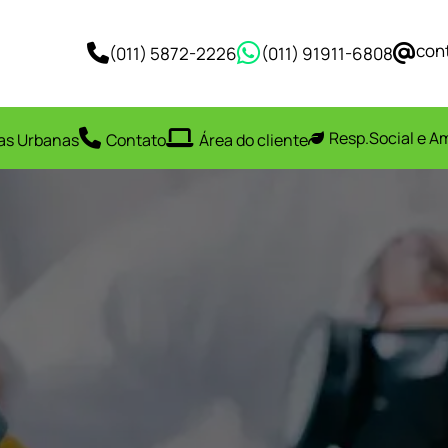
con
(011) 5872-2226
(011) 91911-6808
Resp.Social e A
as Urbanas
Contato
Área do cliente